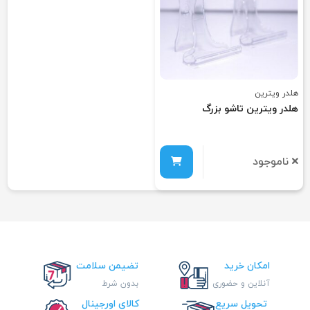
هلدر ویترین
هلدر ويترين تاشو بزرگ
ناموجود
امکان خرید
تضیمن سلامت
آنلاین و حضوری
بدون شرط
تحویل سریع
کالای اورجینال