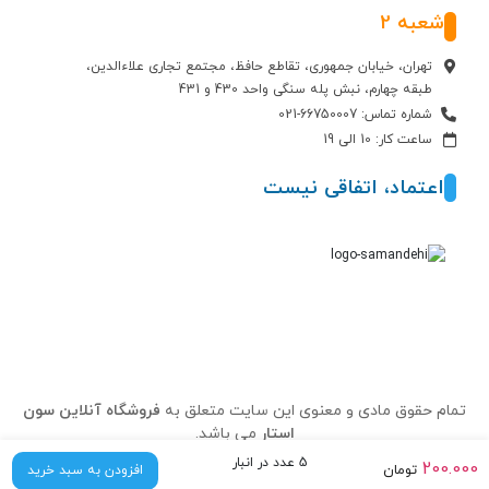
شعبه 2
تهران، خیابان جمهوری، تقاطع حافظ، مجتمع تجاری علاءالدین،
طبقه چهارم، نبش پله سنگی واحد 430 و 431
شماره تماس: 66750007-021
ساعت کار: 10 الی 19
اعتماد، اتفاقی نیست
تمام حقوق مادی و معنوی این سایت متعلق به
فروشگاه آنلاین سون
استار
می باشد.
5 عدد در انبار
200.000
تومان
افزودن به سبد خرید