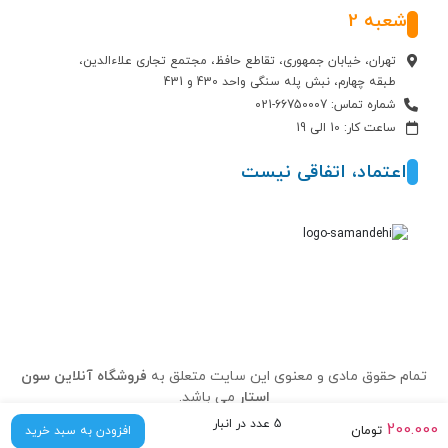
شعبه 2
تهران، خیابان جمهوری، تقاطع حافظ، مجتمع تجاری علاءالدین،
طبقه چهارم، نبش پله سنگی واحد 430 و 431
شماره تماس: 66750007-021
ساعت کار: 10 الی 19
اعتماد، اتفاقی نیست
تمام حقوق مادی و معنوی این سایت متعلق به
فروشگاه آنلاین سون
استار
می باشد.
5 عدد در انبار
200.000
تومان
افزودن به سبد خرید