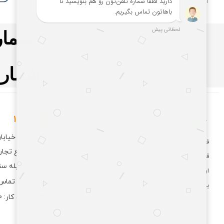
آنلاین و حضوری
بدون شرط
شماره ت
شماره تم
شعبه 1
تهران، خیاب
فروشگاه سون استار وارد کننده عمده کلیه لوازم و
مجتمع تجاری
قطعات جانبی موبایل در ایران می باشد. کلیه قیمت های
نبش پله سنگی وا
ارایه شده توسط سون استار به صورت عمده فروشی می
شماره تماس: 66750006-
باشد و کاملا رقابتی است.
ساعت کار: 10 الی 19