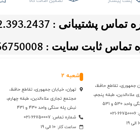
پست پیشتاز
تضمین اصالت کالا
ماس پشتیبانی : 0912.393.2437
اس ثابت سایت : 021.66750008
شعبه 2
ان جمهوری، تقاطع حافظ،
تهران، خیابان جمهوری، تقاطع حافظ،
 علاءالدین، طبقه پنجم،
مجتمع تجاری علاءالدین، طبقه چهارم،
حد 530 و 531
نبش پله سنگی واحد 430 و 431
021
شماره تماس: 66750007-021
ساعت کار: 10 الی 19