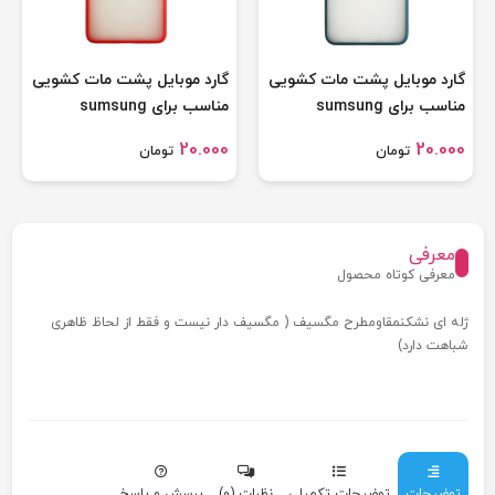
گارد موبایل پشت مات کشویی
گارد موبایل پشت مات کشویی
مناسب برای sumsung
مناسب برای sumsung
galaxy A 72
galaxy A 022
20.000
20.000
تومان
تومان
معرفی
معرفی کوتاه محصول
ژله ای نشکنمقاومطرح مگسیف ( مگسیف دار نیست و فقط از لحاظ ظاهری
شباهت دارد)
توضیحات
توضیحات تکمیلی
نظرات (0)
پرسش و پاسخ