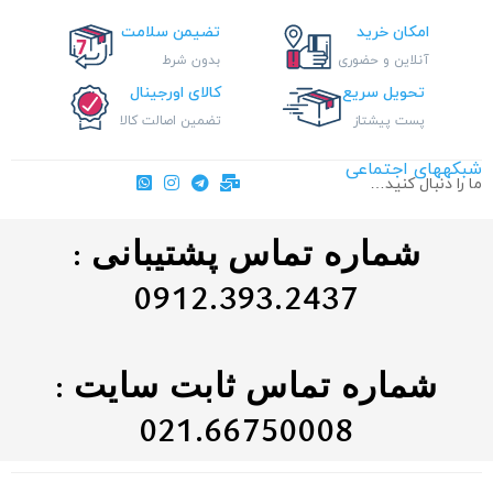
امکان خرید
تضیمن سلامت
آنلاین و حضوری
بدون شرط
تحویل سریع
کالای اورجینال
پست پیشتاز
تضمین اصالت کالا
شبکههای اجتماعی
ما را دنبال کنید…
شماره تماس پشتیبانی :
0912.393.2437
شماره تماس ثابت سایت :
021.66750008