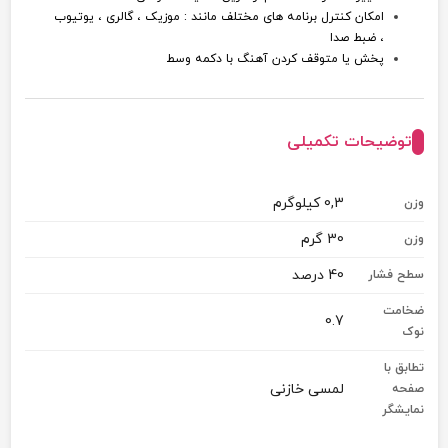
امکان کنترل برنامه های مختلف مانند : موزیک ، گالری ، یوتیوب
، ضبط صدا
پخش یا متوقف کردن آهنگ با دکمه وسط
توضیحات تکمیلی
0,3 کیلوگرم
وزن
30 گرم
وزن
40 درصد
سطح فشار
ضخامت
0.7
نوک
تطابق با
لمسی خازنی
صفحه
نمایشگر