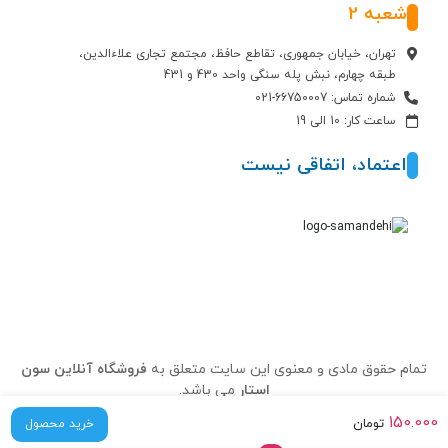
شعبه 2
تهران، خیابان جمهوری، تقاطع حافظ، مجتمع تجاری علاءالدین،
طبقه چهارم، نبش پله سنگی واحد 430 و 431
شماره تماس: 66750007-021
ساعت کار: 10 الی 19
اعتماد، اتفاقی نیست
تمام حقوق مادی و معنوی این سایت متعلق به
فروشگاه آنلاین سون
استار
می باشد.
150.000
تومان
خرید محصول
درباره ما
تماس با ما
سوالات متداول