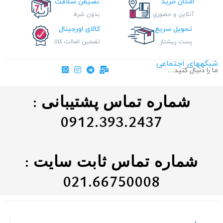
امکان خرید
تضیمن سلامت
آنلاین و حضوری
بدون شرط
تحویل سریع
کالای اورجینال
پست پیشتاز
تضمین اصالت کالا
شبکههای اجتماعی
ما را دنبال کنید…
شماره تماس پشتیبانی :
0912.393.2437
شماره تماس ثابت سایت :
021.66750008