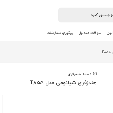
نین
سوالات متداول
پیگیری سفارشات
T
دسته:
هندزفری
هندزفری شیائومی مدل T855