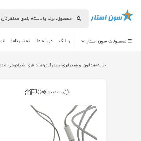
وبلاگ
درباره ما
تماس باما
قوا
محصولات سون استار
خانه
هدفون و هندزفری
هندزفری
هندزفری شیائومی مدل 855
پسندیدن