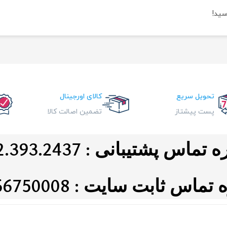
سید!
تحویل سریع
کالای اورجینال
پست پیشتاز
تضمین اصالت کالا
ماس پشتیبانی : 0912.393.2437
اس ثابت سایت : 021.66750008