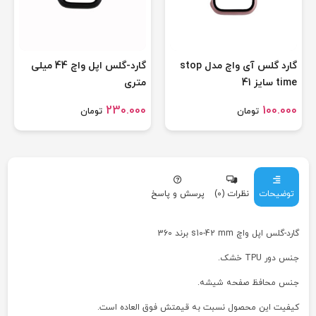
گارد گلس آی واچ مدل stop
گارد-گلس اپل واچ 44 میلی
time سایز 41
متری
230.000
100.000
تومان
تومان
توضیحات
نظرات (0)
پرسش و پاسخ
گارد-گلس اپل واچ s10-42 mm برند 360
جنس دور TPU خشک.
جنس محافظ صفحه شیشه.
کیفیت این محصول نسبت به قیمتش فوق العاده است.