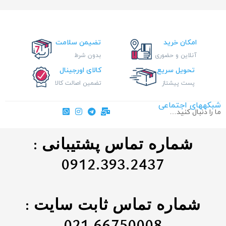
امکان خرید
تضیمن سلامت
آنلاین و حضوری
بدون شرط
تحویل سریع
کالای اورجینال
پست پیشتاز
تضمین اصالت کالا
شبکههای اجتماعی
ما را دنبال کنید…
شماره تماس پشتیبانی :
0912.393.2437
شماره تماس ثابت سایت :
021.66750008