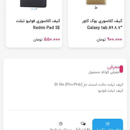
کیف کلاسوری بوک کاور
کیف کلاسوری فولیو تبلت
Redmi Pad SE
Galaxy tab A9 8.7"
X110/X115 رنگ بژ
550.000
900.000
تومان
تومان
معرفی
معرفی کوتاه محصول
کیف تبلت حالت استند دار S6 lite (P610-P615)
کیف تبلت فولیو
توضیحات تکمیلی
نظرات (0)
پرسش و پاسخ