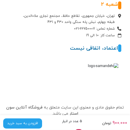
شعبه 2
تهران، خیابان جمهوری، تقاطع حافظ، مجتمع تجاری علاءالدین،
طبقه چهارم، نبش پله سنگی واحد 430 و 431
شماره تماس: 66750007-021
ساعت کار: 10 الی 19
اعتماد، اتفاقی نیست
تمام حقوق مادی و معنوی این سایت متعلق به
فروشگاه آنلاین سون
استار
می باشد.
5 عدد در انبار
900.000
تومان
افزودن به سبد خرید
درباره ما
تماس با ما
سوالات متداول