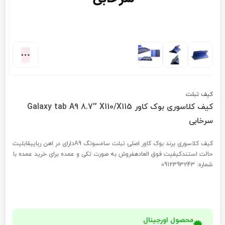
کیف تبلت
کیف کلاسوری بوک کاور Galaxy tab A9 8.7″ X110/X115
سرخابی
کیف کلاسوری برند بوک کاور اصلی تبلت سامسونگ A9دارای در اهن رباییقابلیت
حالت استندکیفیت فوق العادهفروش به صورت تکی و عمده برای خرید عمده با
شماره: 0912393243
محصول اورجینال