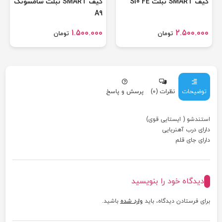
کیف SMART تبلت S10 FE
کیف SMART تبلت سامسونگ
A9
1.500.000
2.500.000
تومان
تومان
توضیحات
نظرات (0)
پرسش و پاسخ
استندشو ( ایستایی قوی)
دارای درب آهنربایی
دارای جای قلم
دیدگاه خود را بنویسید
برای فرستادن دیدگاه، باید
وارد شده
باشید.