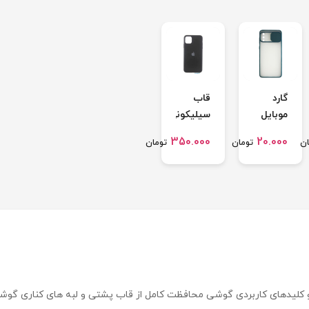
گارد
قاب
موبایل
سیلیکونی
پشت
اورجینال
350.000
20.000
ان
تومان
تومان
مات
آیفون
کشویی
11Promax
مناسب
برای
sumsung
galaxy
A 022
ها و کلیدهای کاربردی گوشی محافظت کامل از قاب پشتی و لبه های کناری 