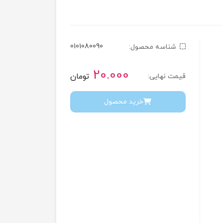
0101080090
شناسه محصول:
20.000
تومان
قیمت نهایی:
خرید محصول