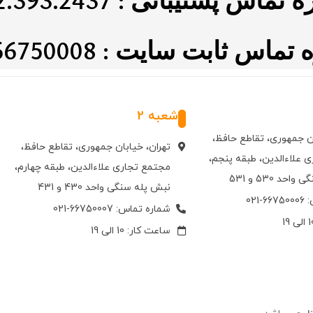
اس ثابت سایت : 021.66750008
شعبه 2
ان جمهوری، تقاطع حافظ،
تهران، خیابان جمهوری، تقاطع حافظ،
 علاءالدین، طبقه پنجم،
مجتمع تجاری علاءالدین، طبقه چهارم،
حد 530 و 531
نبش پله سنگی واحد 430 و 431
021
شماره تماس: 66750007-021
ساعت کار: 10 الی 19