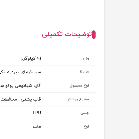
توضیحات تکمیلی
0,1 کیلوگرم
وزن
سبز خزه ای تیره, مشکی
Color
گارد شیائومی پوکو سی
نوع محصول
قاب پشتی ، محافظت از د
سطوح پوشش
TPU
جنس
مات
نوع