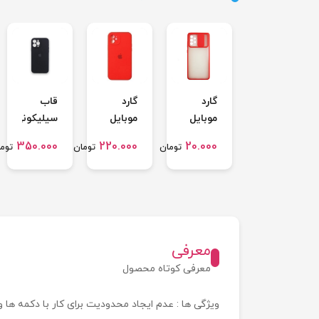
گارد
گارد
قاب
موبایل
موبایل
سیلیکونی
پشت
سیلیکونی
اصلی
350.000
220.000
20.000
تومان
تومان
توم
مات
زیر
پاک کنی
کشویی
بسته
آیفون
مناسب
آیفون
13Promax
برای
12
sumsung
galaxy
معرفی
A 72
معرفی کوتاه محصول
ویژگی ها : عدم ایجاد محدودیت برای کار با دکمه 