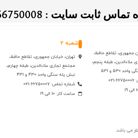
اس ثابت سایت : 021.66750008
شعبه 2
ان جمهوری، تقاطع حافظ،
تهران، خیابان جمهوری، تقاطع حافظ،
 علاءالدین، طبقه پنجم،
مجتمع تجاری علاءالدین، طبقه چهارم،
حد 530 و 531
نبش پله سنگی واحد 430 و 431
021
شماره تماس: 66750007-021
ساعت کار: 10 الی 19
ر
می باشد.