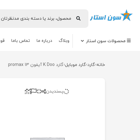
وبلاگ
درباره ما
تماس باما
قوا
محصولات سون استار
خانه
گارد
گارد موبایل
گارد K Doo آیفون 13 promax
پسندیدن