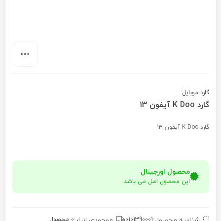
گارد موبایل
گارد K Doo آیفون 13
گارد K Doo آیفون 13
محصول اورجینال
این محصول اصل می باشد.
شناسه محصول:
0101390001
موجودی انبار:
0 محصول