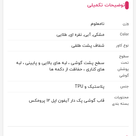
توضیحات تکمیلی
نامعلوم
وزن
مشکی, آبی, نقره ای, طلایی
Color
شفاف پشت طلقی
نوع کاور
سطوح
سطح پشت گوشی ، لبه های بالایی و پایینی ، لبه
تحت
های کناری ، حفاظت از دکمه ها
پوشش
گوشی
پلاستیک و TPU
جنس
محتویات
قاب گوشی پک دار آیفون اپل 12 پرومکس
بسته بندی