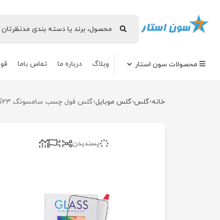
وبلاگ
درباره ما
تماس باما
قوا
محصولات سون استار
خانه
گلس
گلس موبایل
گلس فول چسب سامسونگ S23
پسندیدن