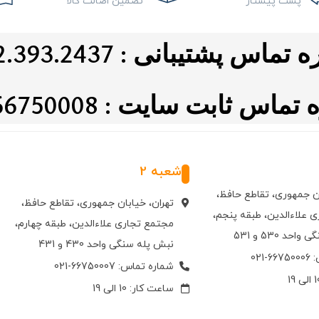
پست پیشتاز
تضمین اصالت کالا
ماس پشتیبانی : 0912.393.2437
اس ثابت سایت : 021.66750008
شعبه 2
ان جمهوری، تقاطع حافظ،
تهران، خیابان جمهوری، تقاطع حافظ،
 علاءالدین، طبقه پنجم،
مجتمع تجاری علاءالدین، طبقه چهارم،
حد 530 و 531
نبش پله سنگی واحد 430 و 431
021
شماره تماس: 66750007-021
ساعت کار: 10 الی 19