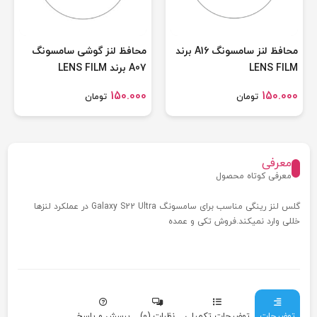
محافظ لنز سامسونگ A16 برند
محافظ لنز گوشی سامسونگ
LENS FILM
A07 برند LENS FILM
150.000
150.000
تومان
تومان
معرفی
معرفی کوتاه محصول
گلس لنز رینگی مناسب برای سامسونگ Galaxy S22 Ultra در عملکرد لنزها
خللی وارد نمیکند.فروش تکی و عمده
توضیحات
توضیحات تکمیلی
نظرات (0)
پرسش و پاسخ