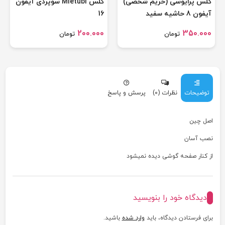
گلس پرایوسی (حریم شخصی)
گلس Mietubl سوپردی آیفون
آیفون 8 حاشیه سفید
16
200.000
350.000
تومان
تومان
توضیحات
نظرات (0)
پرسش و پاسخ
اصل چین
نصب آسان
از کنار صفحه گوشی دیده نمیشود
دیدگاه خود را بنویسید
برای فرستادن دیدگاه، باید
وارد شده
باشید.