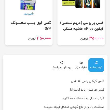
گلس پرایوسی (حریم شخصی)
گلس فول چسب سامسونگ
آیفون 8Plus حاشیه مشکی
S23
450.000
350.000
تومان
تومان
توضیحات
نظرات (0)
پرسش و پاسخ
گلس گوشی ردمی 12 4جی
گلس اورجینال برند Mietubl
کیفیت عالی و محافظت حداکثری
ضخامت بالا و در تاچ گوشی اختلال ایجاد نمیکند