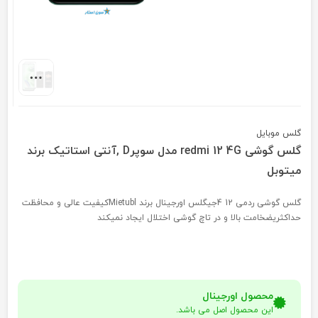
گلس موبایل
گلس گوشی redmi 12 4G مدل سوپرD ,آنتی استاتیک برند
میتوبل
گلس گوشی ردمی 12 4جیگلس اورجینال برند Mietublکیفیت عالی و محافظت
حداکثریضخامت بالا و در تاچ گوشی اختلال ایجاد نمیکند
محصول اورجینال
این محصول اصل می باشد.