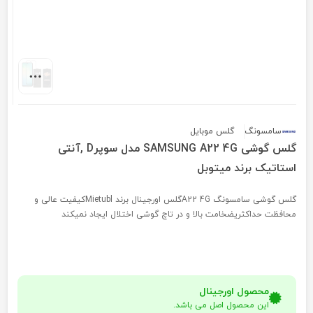
سامسونگ
گلس موبایل
گلس گوشی SAMSUNG A22 4G مدل سوپرD ,آنتی
استاتیک برند میتوبل
گلس گوشی سامسونگ A22 4Gگلس اورجینال برند Mietublکیفیت عالی و
محافظت حداکثریضخامت بالا و در تاچ گوشی اختلال ایجاد نمیکند
محصول اورجینال
این محصول اصل می باشد.