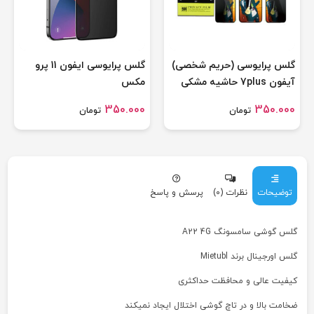
گلس پرایوسی (حریم شخصی)
گلس پرایوسی ایفون 11 پرو
آیفون 7plus حاشیه مشکی
مکس
350.000
350.000
تومان
تومان
توضیحات
نظرات (0)
پرسش و پاسخ
گلس گوشی سامسونگ A22 4G
گلس اورجینال برند Mietubl
کیفیت عالی و محافظت حداکثری
ضخامت بالا و در تاچ گوشی اختلال ایجاد نمیکند