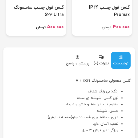
گلس فول چسب IP 14
گلس فول چسب سامسونگ
S23 Ultra
Promax
500.000
400.000
تومان
تومان
توضیحات
نظرات (0)
پرسش و پاسخ
گلس معمولی سامسونگ A 2 core
رنگ: بی رنگ شفاف
نوع گلس: شیشه ای ساده
مقاوم در برابر: خط و خش و ضربه
جنس: شیشه
دارای محافظ برای قسمت: جلو(صفحه نمایش)
نصب آسان: دارد
ویژگی: دور تراش 3 میل